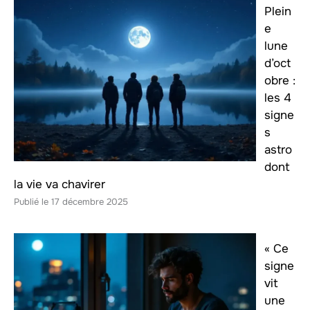
Plein
e
lune
d’oct
obre :
les 4
signe
s
astro
dont
la vie va chavirer
17 décembre 2025
« Ce
signe
vit
une