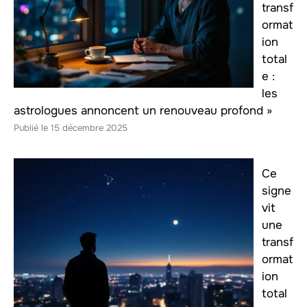
transf
ormat
ion
total
e :
les
astrologues annoncent un renouveau profond »
15 décembre 2025
Ce
signe
vit
une
transf
ormat
ion
total