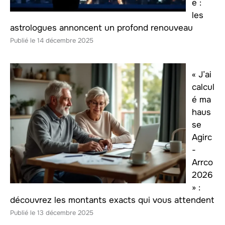
e :
les
astrologues annoncent un profond renouveau
14 décembre 2025
« J’ai
calcul
é ma
haus
se
Agirc
-
Arrco
2026
» :
découvrez les montants exacts qui vous attendent
13 décembre 2025