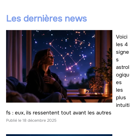
Les dernières news
Voici
les 4
signe
s
astrol
ogiqu
es
les
plus
intuiti
fs : eux, ils ressentent tout avant les autres
18 décembre 2025